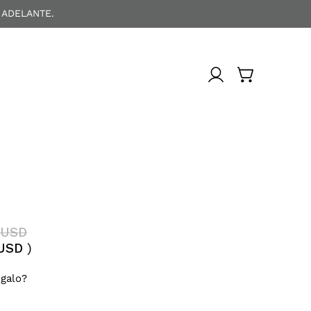
 ADELANTE.
 USD
 USD
)
galo?