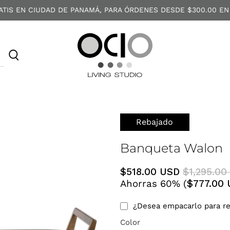
ATIS EN CIUDAD DE PANAMÁ, PARA ÓRDENES DESDE $300.00 EN
O
C
I
O
Rebajado
Banqueta Walon
$518.00 USD
$1,295.00
Ahorras 60% (
$777.00
¿Desea empacarlo para re
Color