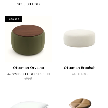
$635.00 USD
Rebajado
Ottoman Orvalho
Ottoman Broohah
$236.00 USD
$695.00
AGOTADO
de
USD