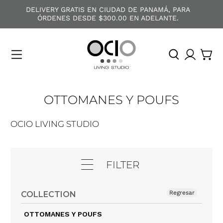
DELIVERY GRATIS EN CIUDAD DE PANAMÁ, PARA
ÓRDENES DESDE $300.00 EN ADELANTE.
O
C
I
O
OTTOMANES Y POUFS
OCIO LIVING STUDIO
FILTER
Regresar
COLLECTION
OTTOMANES Y POUFS