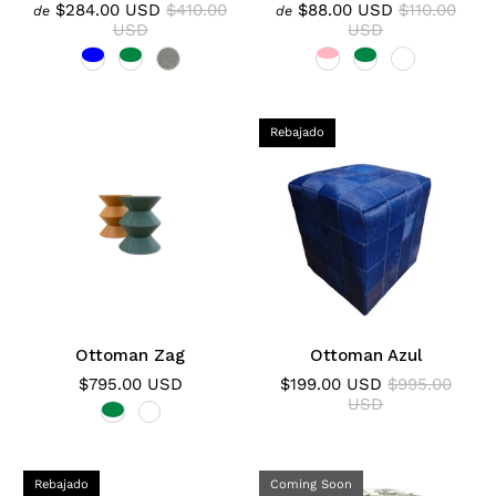
$284.00 USD
$410.00
$88.00 USD
$110.00
de
de
USD
USD
Rebajado
Ottoman Zag
Ottoman Azul
$795.00 USD
$199.00 USD
$995.00
USD
Rebajado
Coming Soon