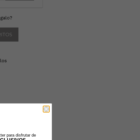
galo?
RITOS
los
ter para disfrutar de