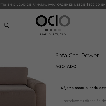
ATIS EN CIUDAD DE PANAMÁ, PARA ÓRDENES DESDE $300.00 EN
O
C
I
O
Sofa Cosi Power
AGOTADO
I
Déjame saber cuando esté
n
t
r