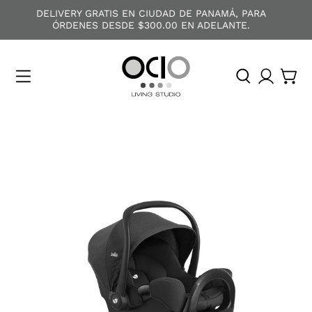
DELIVERY GRATIS EN CIUDAD DE PANAMÁ, PARA
ÓRDENES DESDE $300.00 EN ADELANTE.
O
C
I
O