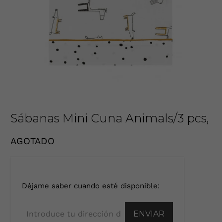
Sábanas Mini Cuna Animals/3 pcs,
AGOTADO
I
Déjame saber cuando esté disponible:
n
t
r