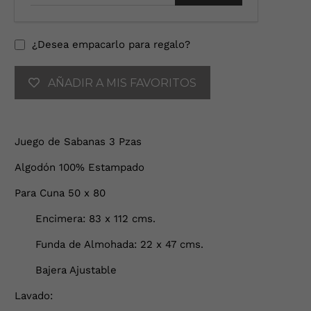
o
d
u
¿Desea empacarlo para regalo?
c
e
AÑADIR A MIS FAVORITOS
t
u
d
i
Juego de Sabanas 3 Pzas
r
e
Algodón 100% Estampado
c
c
Para Cuna 50 x 80
i
Encimera: 83 x 112 cms.
ó
n
Funda de Almohada: 22 x 47 cms.
d
e
Bajera Ajustable
c
Lavado:
o