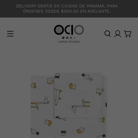
DELIVERY GRATIS EN CIUDAD DE PANAMÁ, PARA
ÓRDENES DESDE $300.00 EN ADELANTE.
O
C
I
O