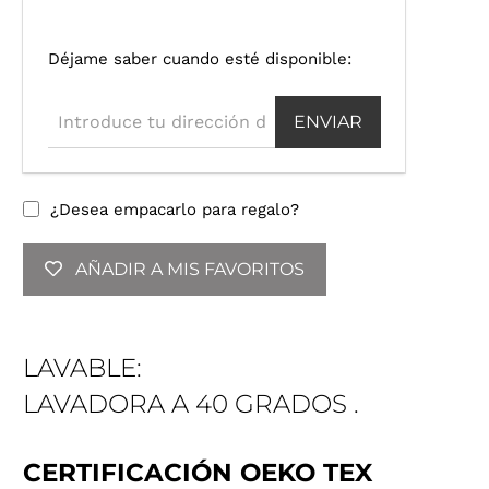
I
Déjame saber cuando esté disponible:
n
t
r
o
d
u
¿Desea empacarlo para regalo?
c
e
AÑADIR A MIS FAVORITOS
t
u
d
i
LAVABLE:
r
e
LAVADORA A 40
GRADOS .
c
c
i
CERTIFICACIÓN OEKO TEX