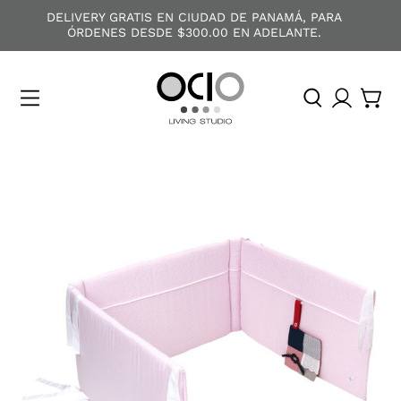
DELIVERY GRATIS EN CIUDAD DE PANAMÁ, PARA
ÓRDENES DESDE $300.00 EN ADELANTE.
O
C
I
O