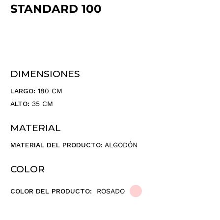
ó
STANDARD 100
n
d
e
c
o
r
DIMENSIONES
r
e
LARGO:
180 CM
o
ALTO:
35 CM
e
l
MATERIAL
e
c
MATERIAL DEL PRODUCTO:
ALGODÓN
t
r
COLOR
ó
n
COLOR DEL PRODUCTO:
ROSADO
i
c
o