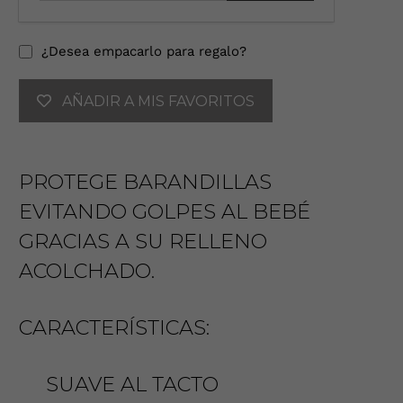
o
d
u
¿Desea empacarlo para regalo?
c
e
AÑADIR A MIS FAVORITOS
t
u
d
i
PROTEGE BARANDILLAS
r
e
EVITANDO GOLPES AL BEBÉ
c
GRACIAS A SU RELLENO
c
i
ACOLCHADO.
ó
n
d
CARACTERÍSTICAS:
e
c
SUAVE AL TACTO
o
r