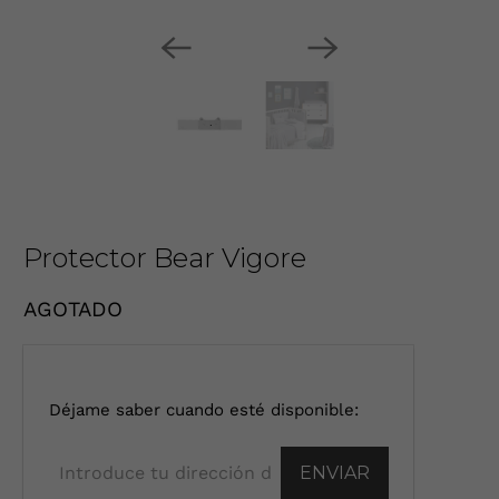
Protector Bear Vigore
AGOTADO
I
Déjame saber cuando esté disponible:
n
t
r