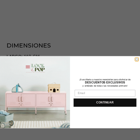
DIMENSIONES
LARGO:
140 CM
ANCHO:
70 CM
MATERIAL
¡Suscríbete a nuestro newsletter para disfrutar de
DESCUENTOS EXCLUSIVOS
y entérate de todas las novedades primero!
MATERIAL DEL PRODUCTO:
100% ALGODÓN
CONTINUAR
COLOR
COLOR DEL PRODUCTO:
GRIS