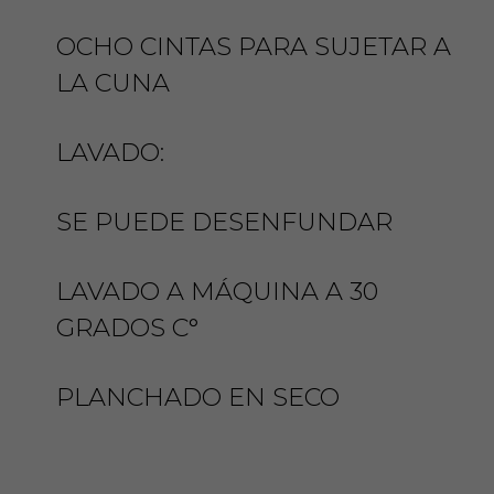
r
OCHO CINTAS PARA SUJETAR A
e
o
LA CUNA
e
l
e
LAVADO:
c
t
SE PUEDE DESENFUNDAR
r
ó
n
LAVADO A MÁQUINA A 30
i
c
GRADOS C°
o
.
.
PLANCHADO EN SECO
.