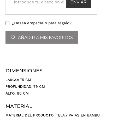
r
o
d
u
¿Desea empacarlo para regalo?
c
e
AÑADIR A MIS FAVORITOS
t
u
d
i
r
e
DIMENSIONES
c
c
LARGO:
75 CM
i
PROFUNDIDAD:
79 CM
ó
ALTO:
80 CM
n
d
MATERIAL
e
c
MATERIAL DEL PRODUCTO:
TELA Y PATAS EN BAMBU