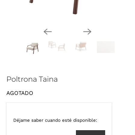
Poltrona Taina
AGOTADO
I
Déjame saber cuando esté disponible:
n
t