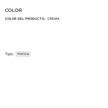
o
r
COLOR
r
e
COLOR DEL PRODUCTO:
CREMA
o
e
l
e
c
t
Tipo:
Poltrona
r
ó
n
i
c
o
.
.
.