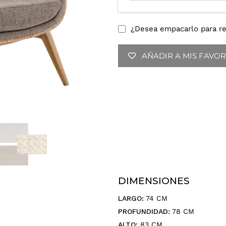
o
d
u
¿Desea empacarlo para re
c
e
AÑADIR A MIS FAVOR
t
u
d
i
r
e
c
c
i
ó
n
DIMENSIONES
d
e
LARGO:
74 CM
c
PROFUNDIDAD:
78 CM
o
ALTO:
83 CM