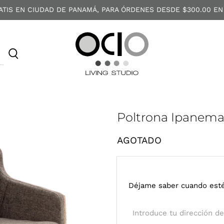
ATIS EN CIUDAD DE PANAMÁ, PARA ÓRDENES DESDE $300.00 EN
O
C
I
O
Poltrona Ipanem
AGOTADO
I
Déjame saber cuando esté
n
t
r