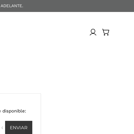
 ADELANTE.
a
 disponible: