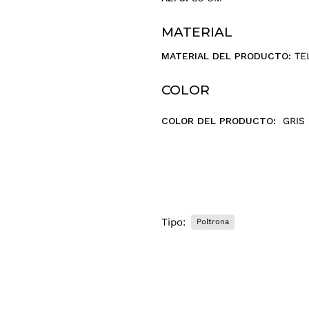
r
r
MATERIAL
e
o
MATERIAL DEL PRODUCTO:
TE
e
l
COLOR
e
c
COLOR DEL PRODUCTO:
GRIS
t
r
ó
n
i
c
o
Tipo:
Poltrona
.
.
.