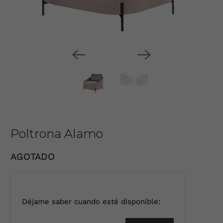
Poltrona Alamo
AGOTADO
I
Déjame saber cuando esté disponible:
n
t