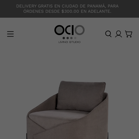
DELIVERY GRATIS EN CIUDAD DE PANAMÁ, PARA
ÓRDENES DESDE $300.00 EN ADELANTE.
O
C
I
O