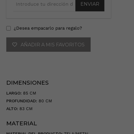
r
o
d
u
¿Desea empacarlo para regalo?
c
e
AÑADIR A MIS FAVORITOS
t
u
d
i
r
e
DIMENSIONES
c
c
LARGO:
85 CM
i
PROFUNDIDAD:
80 CM
ó
ALTO:
83 CM
n
d
MATERIAL
e
c
MATERIAL DEL PRODUCTO:
TELA/METAL