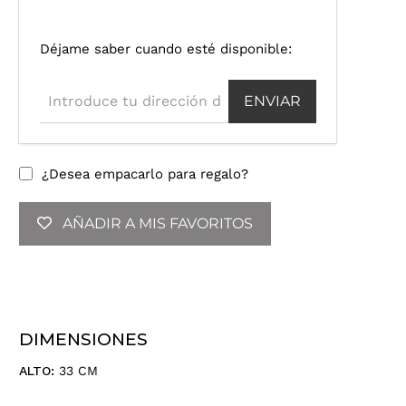
I
Déjame saber cuando esté disponible:
n
t
r
o
d
u
¿Desea empacarlo para regalo?
c
e
AÑADIR A MIS FAVORITOS
t
u
d
i
r
e
DIMENSIONES
c
c
ALTO:
33 CM
i