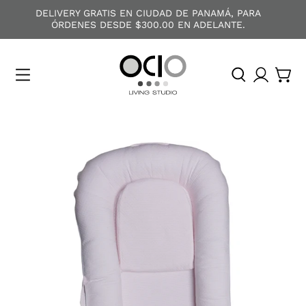
DELIVERY GRATIS EN CIUDAD DE PANAMÁ, PARA
ÓRDENES DESDE $300.00 EN ADELANTE.
O
C
I
O