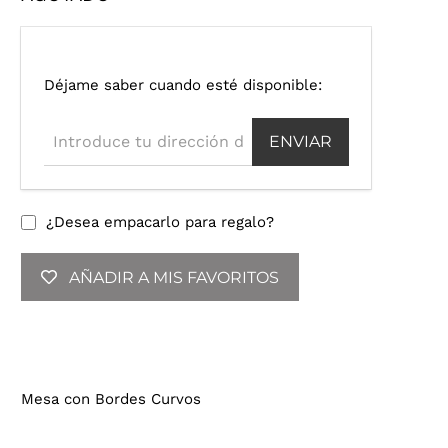
I
Déjame saber cuando esté disponible:
n
t
r
o
d
u
¿Desea empacarlo para regalo?
c
e
AÑADIR A MIS FAVORITOS
t
u
d
i
r
e
Mesa con Bordes Curvos
c
c