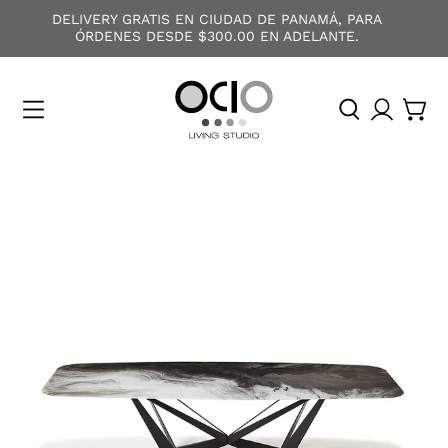
DELIVERY GRATIS EN CIUDAD DE PANAMÁ, PARA
ÓRDENES DESDE $300.00 EN ADELANTE.
O
C
I
O