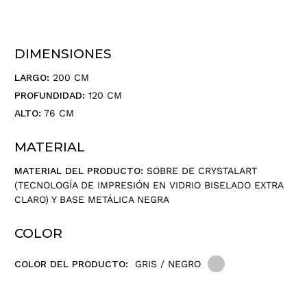
i
ó
n
DIMENSIONES
d
e
LARGO:
200 CM
c
PROFUNDIDAD:
120 CM
o
r
ALTO:
76 CM
r
e
MATERIAL
o
MATERIAL DEL PRODUCTO:
SOBRE DE CRYSTALART
e
(TECNOLOGÍA DE IMPRESIÓN EN VIDRIO BISELADO EXTRA
l
CLARO) Y BASE METÁLICA NEGRA
e
c
COLOR
t
r
ó
COLOR DEL PRODUCTO:
GRIS / NEGRO
n
i