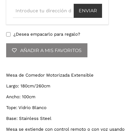
n
t
r
o
d
u
¿Desea empacarlo para regalo?
c
e
AÑADIR A MIS FAVORITOS
t
u
d
i
Mesa de Comedor Motorizada Extensible
r
e
Largo: 180cm/260cm
c
c
Ancho: 100cm
i
Tope: Vidrio Blanco
ó
n
Base: Stainless Steel
d
e
Mesa se extiende con control remoto o con voz usando