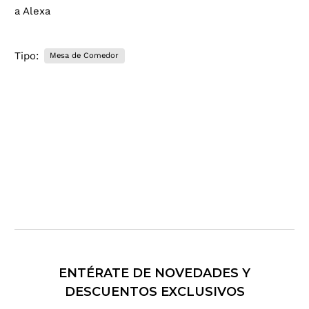
c
a Alexa
o
r
r
Tipo:
Mesa de Comedor
e
o
e
l
e
c
t
r
ó
n
i
c
o
.
ENTÉRATE DE NOVEDADES Y
.
DESCUENTOS EXCLUSIVOS
.