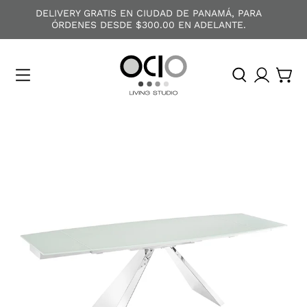
DELIVERY GRATIS EN CIUDAD DE PANAMÁ, PARA
ÓRDENES DESDE $300.00 EN ADELANTE.
O
C
I
O