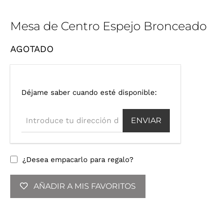
Mesa de Centro Espejo Bronceado
AGOTADO
I
Déjame saber cuando esté disponible:
n
t
r
o
d
u
¿Desea empacarlo para regalo?
c
e
AÑADIR A MIS FAVORITOS
t
u
d