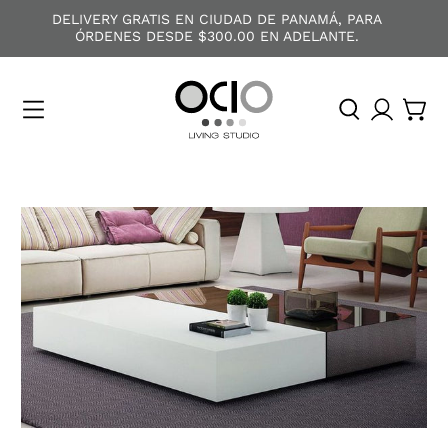
DELIVERY GRATIS EN CIUDAD DE PANAMÁ, PARA
ÓRDENES DESDE $300.00 EN ADELANTE.
O
C
I
O