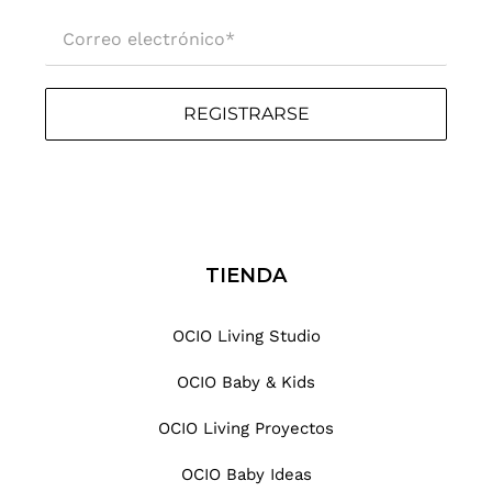
r
Correo electrónico
*
ó
n
i
REGISTRARSE
c
o
.
.
.
TIENDA
OCIO Living Studio
OCIO Baby & Kids
OCIO Living Proyectos
OCIO Baby Ideas