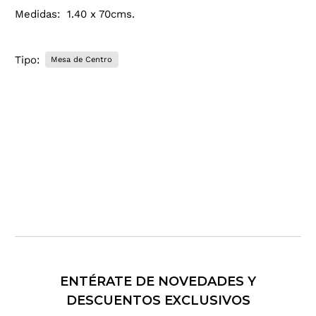
i
Medidas: 1.40 x 70cms.
r
e
c
Tipo:
Mesa de Centro
c
i
ó
n
d
e
c
o
r
r
e
o
e
l
ENTÉRATE DE NOVEDADES Y
e
c
DESCUENTOS EXCLUSIVOS
t