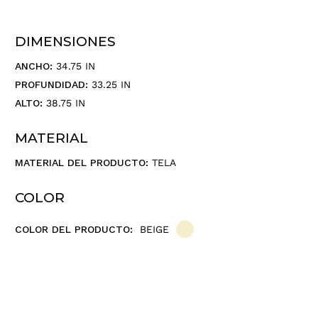
ó
n
d
DIMENSIONES
e
c
ANCHO:
34.75 IN
o
PROFUNDIDAD:
33.25 IN
r
ALTO:
38.75 IN
r
e
MATERIAL
o
e
MATERIAL DEL PRODUCTO:
TELA
l
e
COLOR
c
t
COLOR DEL PRODUCTO:
BEIGE
r
ó
n
i
c
o