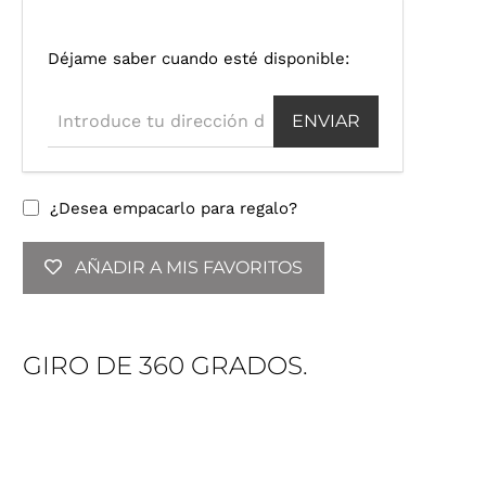
I
Déjame saber cuando esté disponible:
n
t
r
o
d
u
¿Desea empacarlo para regalo?
c
e
AÑADIR A MIS FAVORITOS
t
u
d
i
GIRO DE 360 GRADOS.
r
e
c
c
i