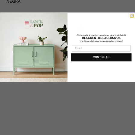
NEGRA
COLOR
COLOR DEL PRODUCTO:
NEGRO
¡Suscríbete a nuestro newsletter para disfrutar de
DESCUENTOS EXCLUSIVOS
y entérate de todas las novedades primero!
CONTINUAR
Tipo:
Silla Comedor