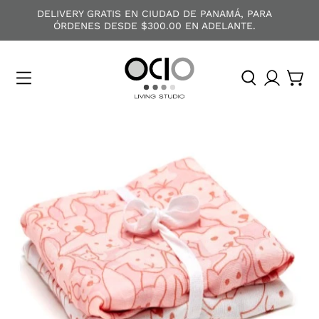
DELIVERY GRATIS EN CIUDAD DE PANAMÁ, PARA
ÓRDENES DESDE $300.00 EN ADELANTE.
O
C
I
O