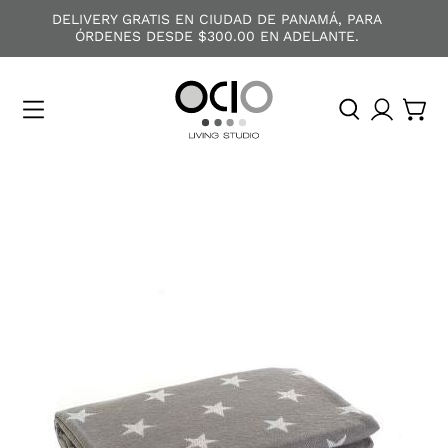
DELIVERY GRATIS EN CIUDAD DE PANAMÁ, PARA
ÓRDENES DESDE $300.00 EN ADELANTE.
O
C
I
O