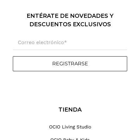
r
r
ENTÉRATE DE NOVEDADES Y
e
o
DESCUENTOS EXCLUSIVOS
e
l
Correo electrónico
*
e
c
t
REGISTRARSE
r
ó
n
i
c
o
.
TIENDA
.
.
OCIO Living Studio