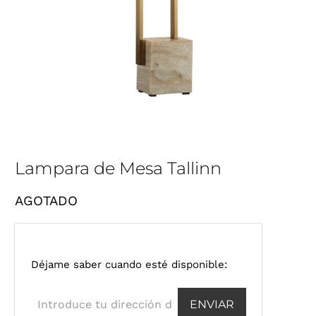
Lampara de Mesa Tallinn
AGOTADO
I
Déjame saber cuando esté disponible:
n
t
r