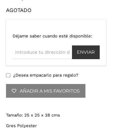
AGOTADO
I
Déjame saber cuando esté disponible:
n
t
r
o
d
u
¿Desea empacarlo para regalo?
c
e
AÑADIR A MIS FAVORITOS
t
u
d
i
Tamaño: 25 x 25 x 38 cms
r
e
Gres Polyester