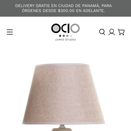
DELIVERY GRATIS EN CIUDAD DE PANAMÁ, PARA
ÓRDENES DESDE $300.00 EN ADELANTE.
O
C
I
O