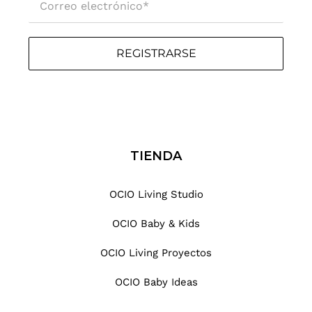
i
c
o
REGISTRARSE
.
.
.
TIENDA
OCIO Living Studio
OCIO Baby & Kids
OCIO Living Proyectos
OCIO Baby Ideas