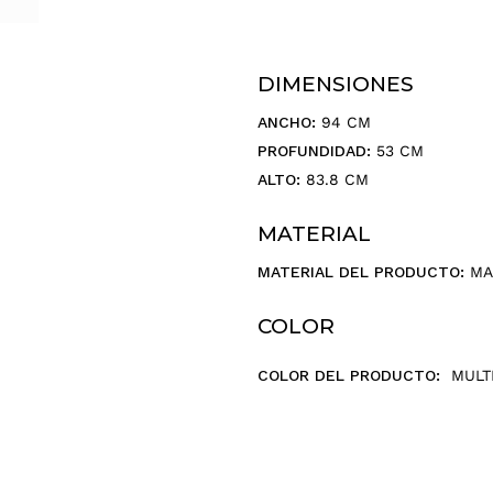
r
r
e
o
DIMENSIONES
e
ANCHO:
94 CM
l
e
PROFUNDIDAD:
53 CM
c
ALTO:
83.8 CM
t
r
MATERIAL
ó
n
MATERIAL DEL PRODUCTO:
MA
i
c
COLOR
o
.
COLOR DEL PRODUCTO:
MULT
.
.