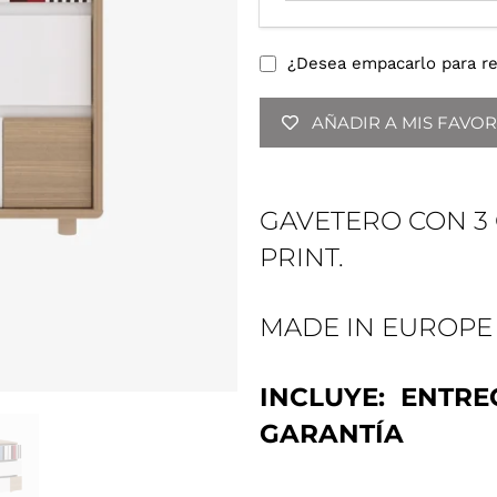
o
d
u
¿Desea empacarlo para re
c
e
AÑADIR A MIS FAVOR
t
u
d
i
GAVETERO CON 3
r
PRINT.
e
c
c
MADE IN EUROPE
i
ó
n
INCLUYE: ENTRE
d
e
GARANTÍA
c
o