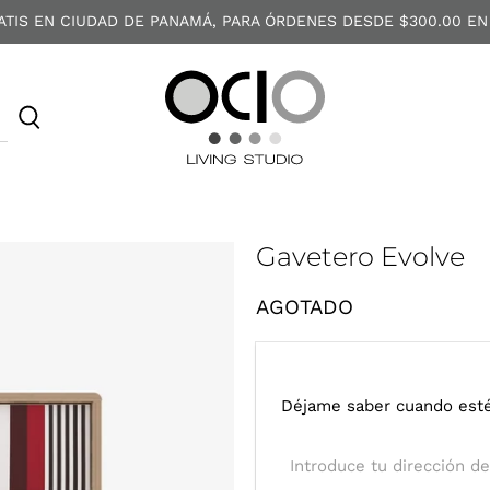
ATIS EN CIUDAD DE PANAMÁ, PARA ÓRDENES DESDE $300.00 EN
O
C
I
O
Gavetero Evolve
AGOTADO
I
Déjame saber cuando esté
n
t
r