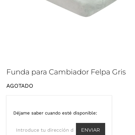
Funda para Cambiador Felpa Gris
AGOTADO
I
Déjame saber cuando esté disponible:
n
t
r