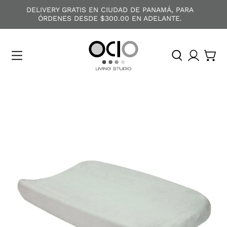
DELIVERY GRATIS EN CIUDAD DE PANAMÁ, PARA
ÓRDENES DESDE $300.00 EN ADELANTE.
O
C
I
O