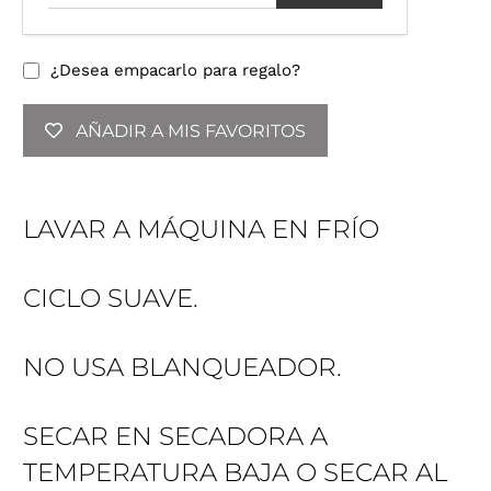
o
d
u
¿Desea empacarlo para regalo?
c
e
AÑADIR A MIS FAVORITOS
t
u
d
i
LAVAR A MÁQUINA EN FRÍO
r
e
c
CICLO SUAVE.
c
i
ó
NO USA BLANQUEADOR.
n
d
e
SECAR EN SECADORA A
c
TEMPERATURA BAJA O SECAR AL
o