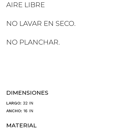
r
AIRE LIBRE
r
e
o
NO LAVAR EN SECO.
e
l
NO PLANCHAR.
e
c
t
r
ó
n
i
c
DIMENSIONES
o
.
LARGO:
32 IN
.
ANCHO:
16 IN
.
MATERIAL