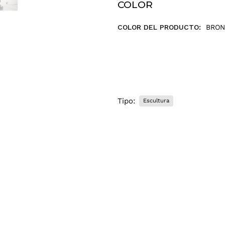
r
COLOR
r
e
COLOR DEL PRODUCTO:
BRON
o
e
l
e
c
t
r
Tipo:
Escultura
ó
n
i
c
o
.
.
.