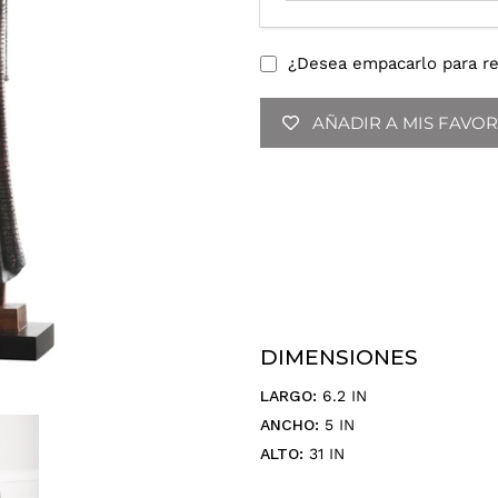
o
d
u
¿Desea empacarlo para re
c
e
AÑADIR A MIS FAVOR
t
u
d
i
r
e
c
c
i
ó
DIMENSIONES
n
LARGO:
6.2 IN
d
ANCHO:
5 IN
e
c
ALTO:
31 IN
o