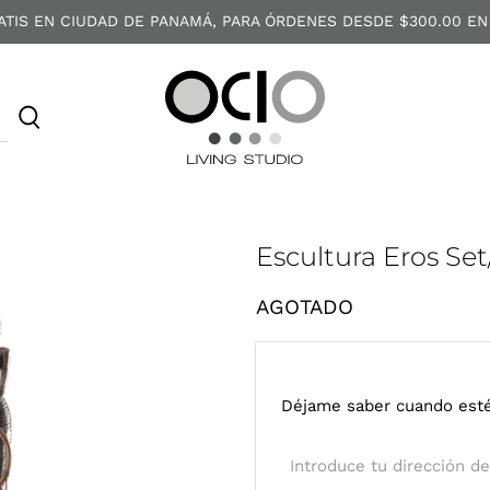
ATIS EN CIUDAD DE PANAMÁ, PARA ÓRDENES DESDE $300.00 EN
O
C
I
O
Escultura Eros Set
AGOTADO
I
Déjame saber cuando esté
n
t
r