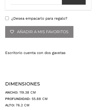
r
o
d
u
¿Desea empacarlo para regalo?
c
e
AÑADIR A MIS FAVORITOS
t
u
d
i
Escritorio cuenta con dos gavetas
r
e
c
c
i
ó
DIMENSIONES
n
d
ANCHO:
119.38 CM
e
PROFUNDIDAD:
55.88 CM
c
ALTO:
76.2 CM
o