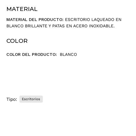
r
MATERIAL
r
e
MATERIAL DEL PRODUCTO:
ESCRITORIO LAQUEADO EN
o
BLANCO BRILLANTE Y PATAS EN ACERO INOXIDABLE.
e
l
COLOR
e
c
COLOR DEL PRODUCTO:
BLANCO
t
r
ó
n
i
c
o
Tipo:
Escritorios
.
.
.