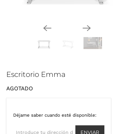
Escritorio Emma
AGOTADO
I
Déjame saber cuando esté disponible:
n
t