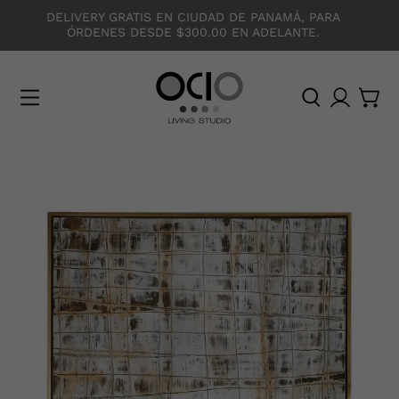
DELIVERY GRATIS EN CIUDAD DE PANAMÁ, PARA
ÓRDENES DESDE $300.00 EN ADELANTE.
O
C
I
O