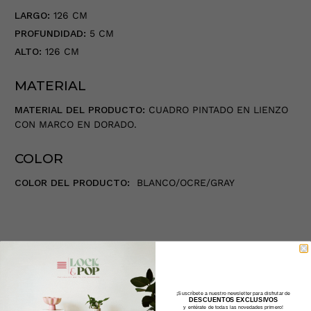
LARGO:
126 CM
PROFUNDIDAD:
5 CM
ALTO:
126 CM
MATERIAL
MATERIAL DEL PRODUCTO:
CUADRO PINTADO EN LIENZO
CON MARCO EN DORADO.
COLOR
COLOR DEL PRODUCTO:
BLANCO/OCRE/GRAY
Tipo:
Cuadro
¡Suscríbete a nuestro newsletter para disfrutar de
DESCUENTOS EXCLUSIVOS
y entérate de todas las novedades primero!