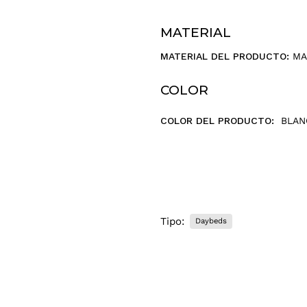
r
r
MATERIAL
e
o
MATERIAL DEL PRODUCTO:
MA
e
l
COLOR
e
c
COLOR DEL PRODUCTO:
BLAN
t
r
ó
n
i
c
o
Tipo:
Daybeds
.
.
.