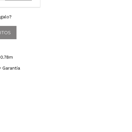
galo?
ITOS
 0.78m
y Garantía