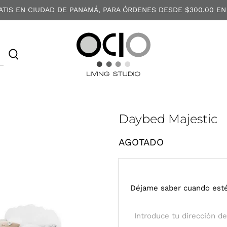
ATIS EN CIUDAD DE PANAMÁ, PARA ÓRDENES DESDE $300.00 EN
O
C
I
O
Daybed Majestic
AGOTADO
I
Déjame saber cuando esté
n
t
r