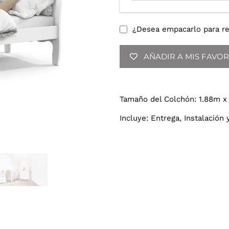
o
d
u
¿Desea empacarlo para re
c
e
AÑADIR A MIS FAVOR
t
u
d
i
Tamaño del Colchón: 1.88m x
r
e
Incluye: Entrega, Instalación 
c
c
i
ó
n
d
e
c
o