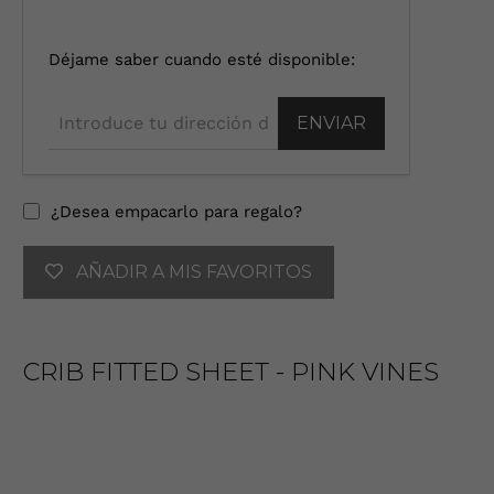
I
Déjame saber cuando esté disponible:
n
t
r
o
d
u
¿Desea empacarlo para regalo?
c
e
AÑADIR A MIS FAVORITOS
t
u
d
i
CRIB FITTED SHEET - PINK VINES
r
e
c
c
i