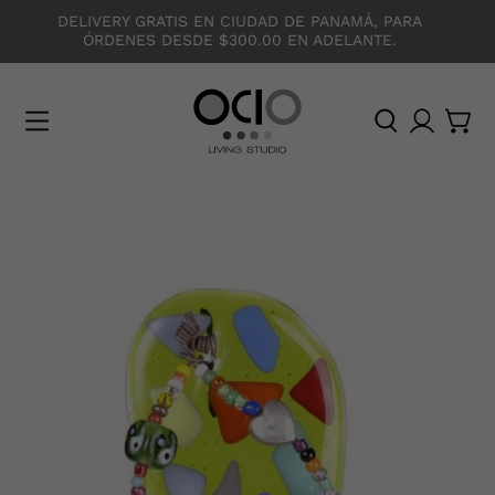
DELIVERY GRATIS EN CIUDAD DE PANAMÁ, PARA
ÓRDENES DESDE $300.00 EN ADELANTE.
O
C
I
O