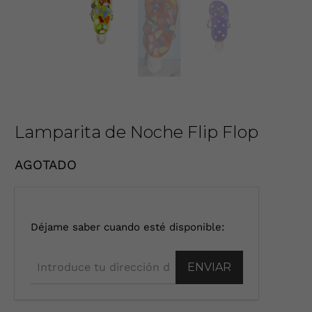
Lamparita de Noche Flip Flop
AGOTADO
I
Déjame saber cuando esté disponible:
n
t
r
o
d