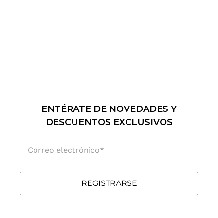
r
ó
n
i
c
o
.
.
.
ENTÉRATE DE NOVEDADES Y
DESCUENTOS EXCLUSIVOS
Correo electrónico
*
REGISTRARSE