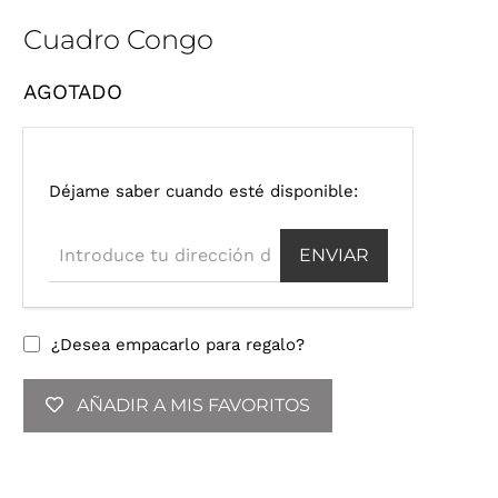
Cuadro Congo
AGOTADO
I
Déjame saber cuando esté disponible:
n
t
r
o
d
u
¿Desea empacarlo para regalo?
c
e
AÑADIR A MIS FAVORITOS
t
u
d
i