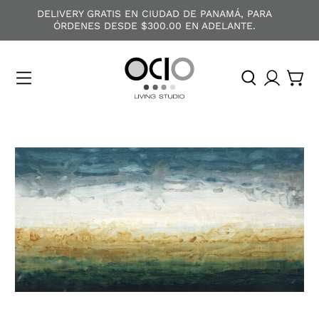
DELIVERY GRATIS EN CIUDAD DE PANAMÁ, PARA
ÓRDENES DESDE $300.00 EN ADELANTE.
O
C
I
O