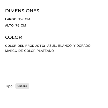
r
e
DIMENSIONES
c
c
LARGO:
152 CM
i
ALTO:
76 CM
ó
n
COLOR
d
e
COLOR DEL PRODUCTO:
AZUL, BLANCO, Y DORADO.
c
MARCO DE COLOR PLATEADO
o
r
r
e
o
e
Tipo:
Cuadro
l
e
c
t