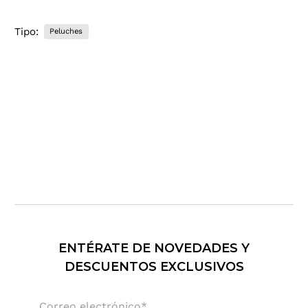
e
o
Tipo:
Peluches
e
l
e
c
t
r
ó
n
i
c
o
.
.
.
ENTÉRATE DE NOVEDADES Y
DESCUENTOS EXCLUSIVOS
Correo electrónico
*