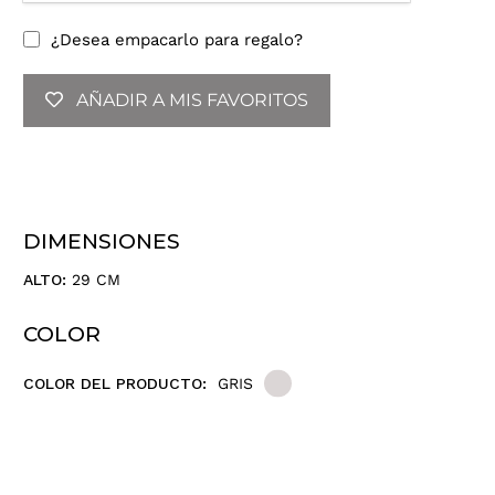
d
u
¿Desea empacarlo para regalo?
c
e
AÑADIR A MIS FAVORITOS
t
u
d
i
r
e
DIMENSIONES
c
c
ALTO:
29 CM
i
ó
COLOR
n
d
COLOR DEL PRODUCTO:
GRIS
e
c
o
r
r