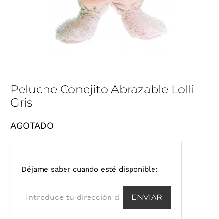
Peluche Conejito Abrazable Lolli
Gris
AGOTADO
I
Déjame saber cuando esté disponible:
n
t
r
o