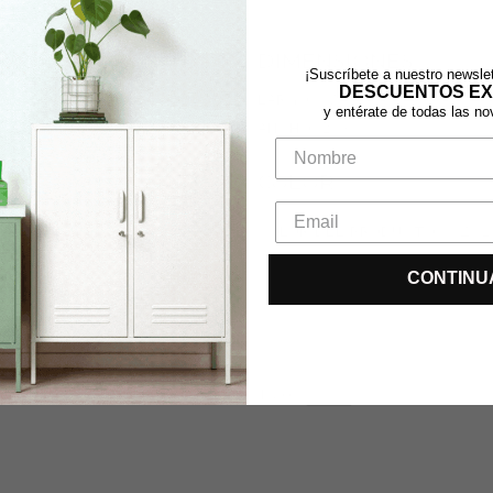
DIMENSIONES
¡Suscríbete a nuestro newslet
DESCUENTOS EX
LARGO:
47 CM
y entérate de todas las n
ANCHO:
25 CM
COLOR
COLOR DEL PRODUCTO:
AZUL
CONTINU
Tipo:
Cojin