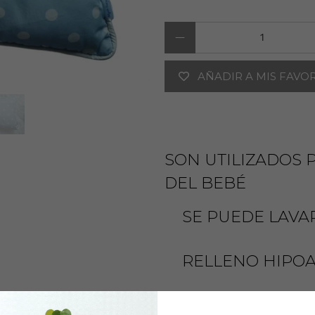
Cantidad
AÑADIR A MIS FAVO
SON UTILIZADOS 
DEL BEBÉ
SE PUEDE LAVA
RELLENO HIPOA