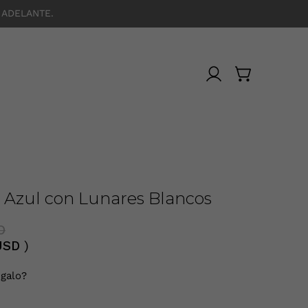
 ADELANTE.
 Azul con Lunares Blancos
D
USD
)
galo?