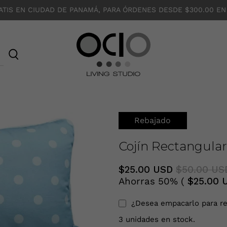
ATIS EN CIUDAD DE PANAMÁ, PARA ÓRDENES DESDE $300.00 EN
O
C
I
O
Rebajado
Cojín Rectangular
$25.00 USD
$50.00 US
Ahorras 50% (
$25.00 
¿Desea empacarlo para re
3 unidades en stock.