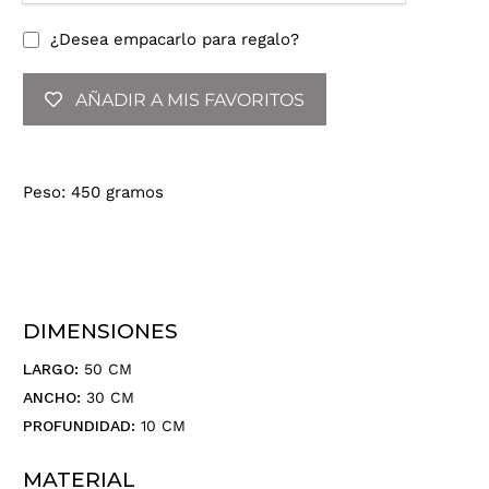
d
u
¿Desea empacarlo para regalo?
c
e
AÑADIR A MIS FAVORITOS
t
u
d
i
Peso: 450 gramos
r
e
c
c
i
ó
DIMENSIONES
n
d
LARGO:
50 CM
e
ANCHO:
30 CM
c
PROFUNDIDAD:
10 CM
o
r
MATERIAL
r