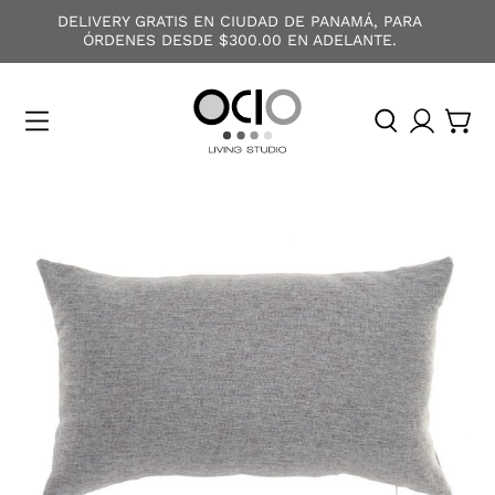
DELIVERY GRATIS EN CIUDAD DE PANAMÁ, PARA
ÓRDENES DESDE $300.00 EN ADELANTE.
O
C
I
O