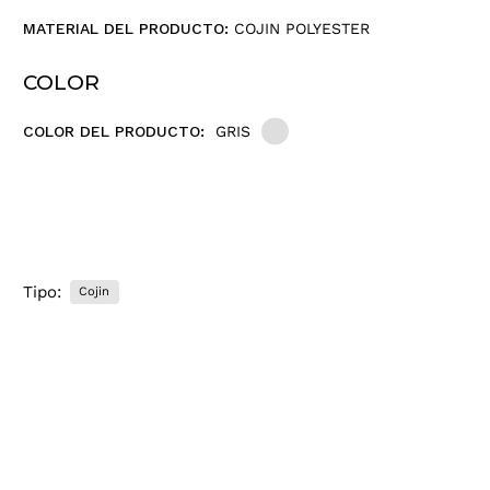
e
MATERIAL DEL PRODUCTO:
COJIN POLYESTER
o
e
COLOR
l
e
COLOR DEL PRODUCTO:
GRIS
c
t
r
ó
n
i
c
Tipo:
Cojin
o
.
.
.