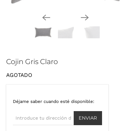
Cojin Gris Claro
AGOTADO
I
Déjame saber cuando esté disponible:
n
t
r
o