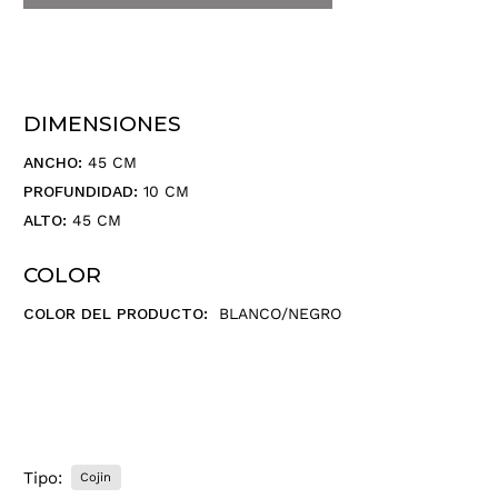
u
d
i
r
e
DIMENSIONES
c
c
ANCHO:
45 CM
i
PROFUNDIDAD:
10 CM
ó
ALTO:
45 CM
n
d
COLOR
e
c
COLOR DEL PRODUCTO:
BLANCO/NEGRO
o
r
r
e
o
e
l
Tipo:
Cojin