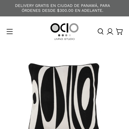
DELIVERY GRATIS EN CIUDAD DE PANAMÁ, PARA
ÓRDENES DESDE $300.00 EN ADELANTE.
O
C
I
O