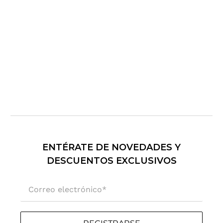
e
c
t
r
ó
n
i
c
o
.
.
.
ENTÉRATE DE NOVEDADES Y
DESCUENTOS EXCLUSIVOS
Correo electrónico
*