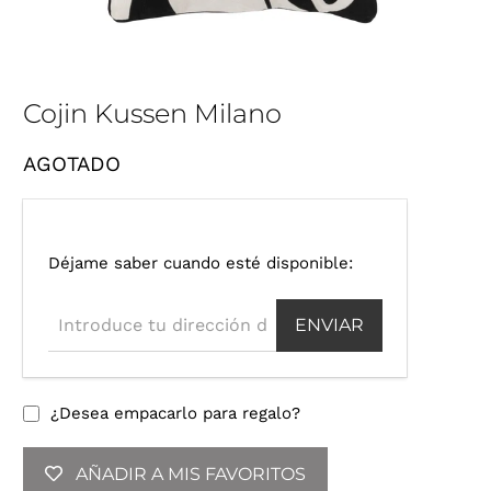
Cojin Kussen Milano
AGOTADO
I
Déjame saber cuando esté disponible:
n
t
r
o
d
u
¿Desea empacarlo para regalo?
c
e
AÑADIR A MIS FAVORITOS
t