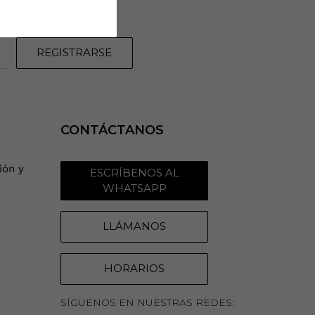
REGISTRARSE
CONTÁCTANOS
ión y
ESCRÍBENOS AL
WHATSAPP
LLÁMANOS
HORARIOS
SÍGUENOS EN NUESTRAS REDES: