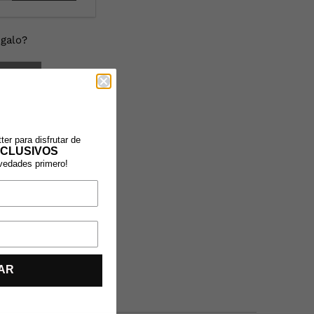
galo?
RITOS
ter para disfrutar de
CLUSIVOS
ovedades primero!
AR