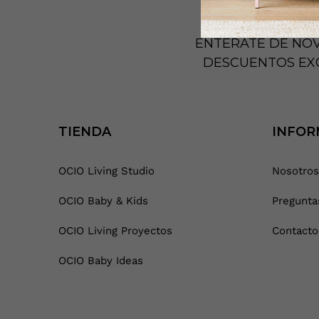
ENTÉRATE DE NO
DESCUENTOS EX
TIENDA
INFOR
OCIO Living Studio
Nosotros
OCIO Baby & Kids
Pregunta
OCIO Living Proyectos
Contacto
OCIO Baby Ideas