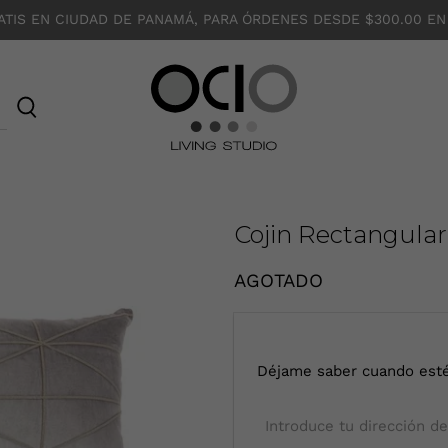
ATIS EN CIUDAD DE PANAMÁ, PARA ÓRDENES DESDE $300.00 EN
O
C
I
O
Cojin Rectangular
AGOTADO
I
Déjame saber cuando esté
n
t
r