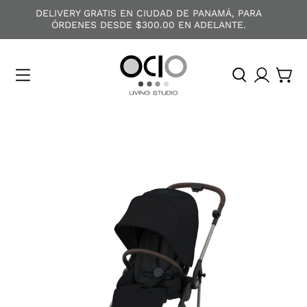
DELIVERY GRATIS EN CIUDAD DE PANAMÁ, PARA
ÓRDENES DESDE $300.00 EN ADELANTE.
O
C
I
O