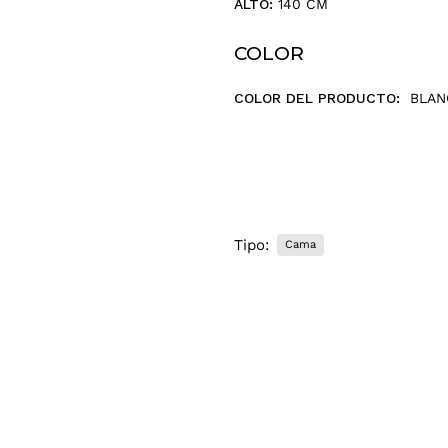
r
ALTO:
140 CM
r
e
COLOR
o
e
COLOR DEL PRODUCTO:
BLAN
l
e
c
t
r
ó
n
Tipo:
Cama
i
c
o
.
.
.