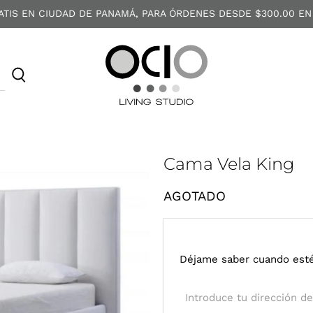
ATIS EN CIUDAD DE PANAMÁ, PARA ÓRDENES DESDE $300.00 EN
O
C
I
O
Cama Vela King
AGOTADO
I
Déjame saber cuando esté
n
t
r