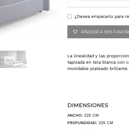
o
d
u
¿Desea empacarlo para re
c
e
AÑADIR A MIS FAVOR
t
u
d
i
La linealidad y las proporcio
r
tapizada en tela blanca con 
e
inoxidable plateado brillante.
c
c
i
ó
n
d
DIMENSIONES
e
ANCHO:
225 CM
c
PROFUNDIDAD:
225 CM
o