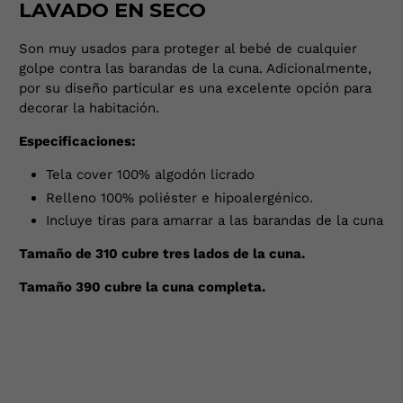
LAVADO EN SECO
ó
n
Son muy usados para proteger al bebé de cualquier
d
golpe contra las barandas de la cuna. Adicionalmente,
e
por su diseño particular es una excelente opción para
c
decorar la habitación.
o
r
Especificaciones:
r
Tela cover 100% algodón licrado
e
o
Relleno 100% poliéster e hipoalergénico.
e
Incluye tiras para amarrar a las barandas de la cuna
l
Tamaño de 310 cubre tres lados de la cuna.
e
c
Tamaño 390 cubre la cuna completa.
t
r
ó
n
i
c