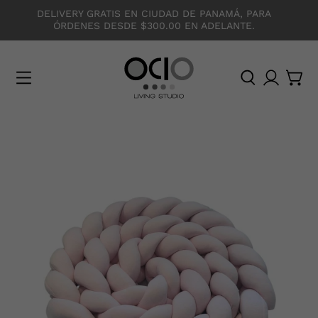
DELIVERY GRATIS EN CIUDAD DE PANAMÁ, PARA
ÓRDENES DESDE $300.00 EN ADELANTE.
O
C
I
O