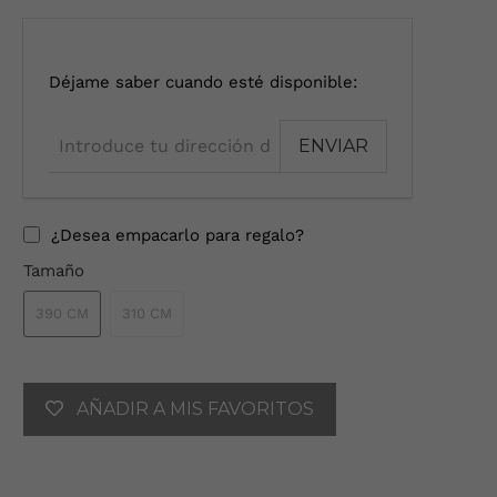
I
Déjame saber cuando esté disponible:
n
t
r
o
d
u
¿Desea empacarlo para regalo?
c
Tamaño
e
t
390 CM
310 CM
u
d
i
r
AÑADIR A MIS FAVORITOS
e
c
c
i