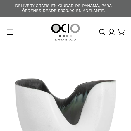
DELIVERY GRATIS EN CIUDAD DE PANAMÁ, PARA
ÓRDENES DESDE $300.00 EN ADELANTE.
O
C
I
O