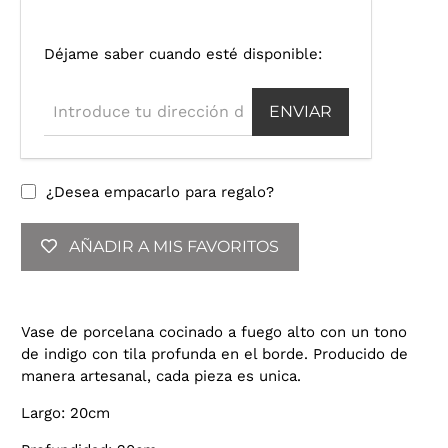
I
Déjame saber cuando esté disponible:
n
t
r
o
d
u
¿Desea empacarlo para regalo?
c
e
AÑADIR A MIS FAVORITOS
t
u
d
i
Vase de porcelana cocinado a fuego alto con un tono
r
de indigo con tila profunda en el borde. Producido de
e
manera artesanal, cada pieza es unica.
c
c
Largo: 20cm
i