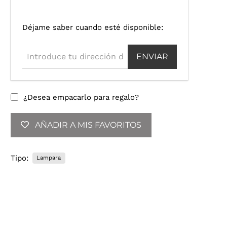
I
Déjame saber cuando esté disponible:
n
t
r
o
d
u
¿Desea empacarlo para regalo?
c
e
AÑADIR A MIS FAVORITOS
t
u
d
Tipo:
Lampara
i
r
e
c
c
i