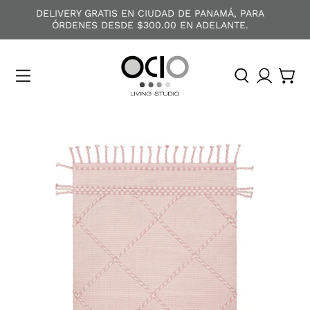
DELIVERY GRATIS EN CIUDAD DE PANAMÁ, PARA
ÓRDENES DESDE $300.00 EN ADELANTE.
O
C
I
O