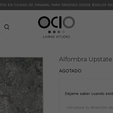
ATIS EN CIUDAD DE PANAMÁ, PARA ÓRDENES DESDE $300.00 EN
O
C
I
O
Alfombra Upstate
AGOTADO
I
Déjame saber cuando esté
n
t
r