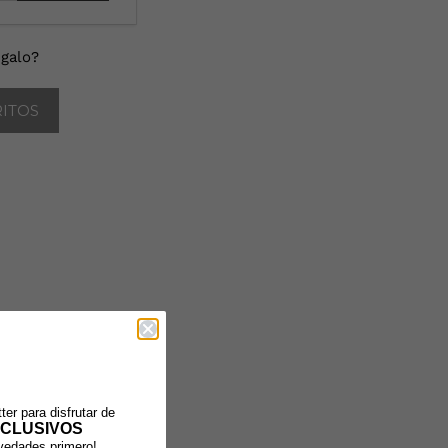
galo?
RITOS
ter para disfrutar de
CLUSIVOS
ovedades primero!