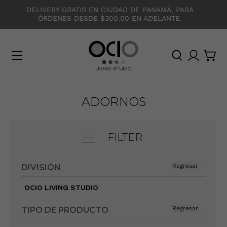
DELIVERY GRATIS EN CIUDAD DE PANAMÁ, PARA
ÓRDENES DESDE $300.00 EN ADELANTE.
O
C
I
O
ADORNOS
FILTER
Regresar
DIVISIÓN
OCIO LIVING STUDIO
Regresar
TIPO DE PRODUCTO