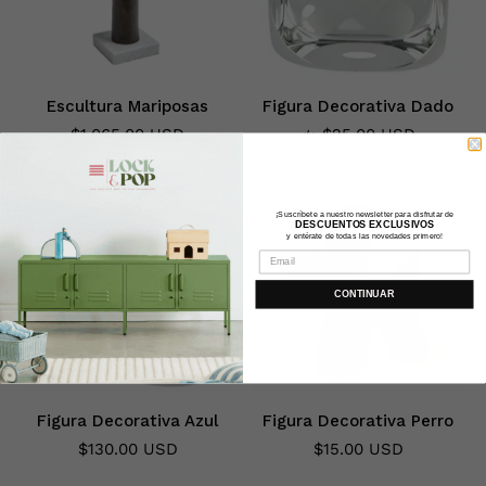
Escultura Mariposas
Figura Decorativa Dado
$1,065.00 USD
$25.00 USD
de
¡Suscríbete a nuestro newsletter para disfrutar de
DESCUENTOS EXCLUSIVOS
y entérate de todas las novedades primero!
CONTINUAR
Figura Decorativa Azul
Figura Decorativa Perro
$130.00 USD
$15.00 USD