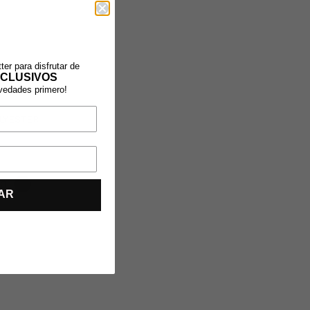
ter para disfrutar de
CLUSIVOS
ovedades primero!
LYESTER
RO
AR