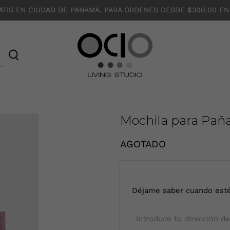
ATIS EN CIUDAD DE PANAMÁ, PARA ÓRDENES DESDE $300.00 EN
O
C
I
O
Mochila para Pañ
AGOTADO
I
Déjame saber cuando esté
n
t
r