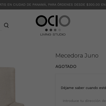
ATIS EN CIUDAD DE PANAMÁ, PARA ÓRDENES DESDE $300.00 EN
O
C
I
O
Mecedora Juno
AGOTADO
I
Déjame saber cuando esté
n
t
r