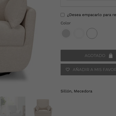
o
d
u
¿Desea empacarlo para re
c
Color
e
t
u
d
i
r
AGOTADO
e
c
AÑADIR A MIS FAVO
c
i
ó
n
Sillón, Mecedora
d
e
c
o